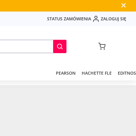
✕
S
T
A
T
U
S
Z
A
M
Ó
W
I
E
N
I
A
Z
A
L
O
G
U
J
S
I
Ę
PEARSON
HACHETTE FLE
EDITNOS