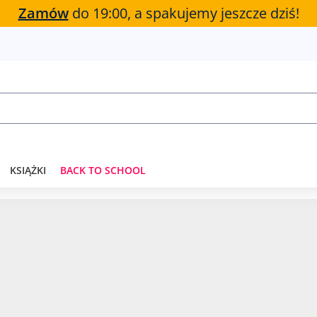
Zamów
do 19:00, a spakujemy jeszcze dziś!
KSIĄŻKI
BACK TO SCHOOL