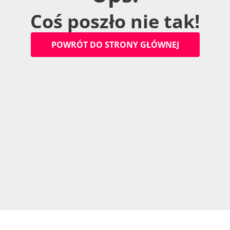
C
o
ś
p
o
s
z
ł
o
n
i
e
t
a
k
!
P
O
W
R
Ó
T
D
O
S
T
R
O
N
Y
G
Ł
Ó
W
N
E
J