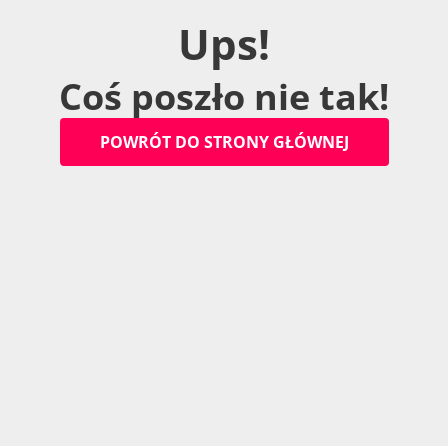
U
p
s
!
C
o
ś
p
o
s
z
ł
o
n
i
e
t
a
k
!
P
O
W
R
Ó
T
D
O
S
T
R
O
N
Y
G
Ł
Ó
W
N
E
J