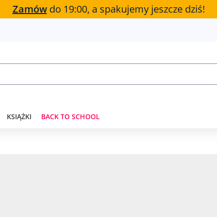
Zamów
do 19:00, a spakujemy jeszcze dziś!
KSIĄŻKI
BACK TO SCHOOL