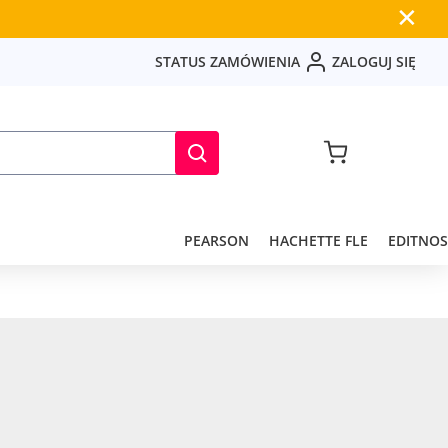
✕
S
T
A
T
U
S
Z
A
M
Ó
W
I
E
N
I
A
Z
A
L
O
G
U
J
S
I
Ę
PEARSON
HACHETTE FLE
EDITNOS