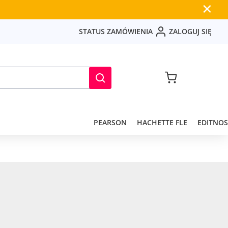
✕
S
T
A
T
U
S
Z
A
M
Ó
W
I
E
N
I
A
Z
A
L
O
G
U
J
S
I
Ę
PEARSON
HACHETTE FLE
EDITNOS