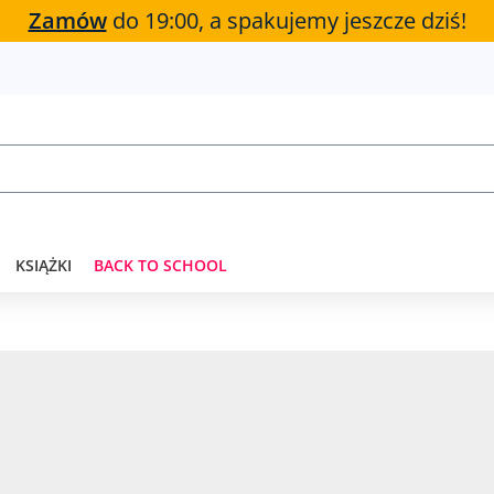
Zamów
do 19:00, a spakujemy jeszcze dziś!
KSIĄŻKI
BACK TO SCHOOL