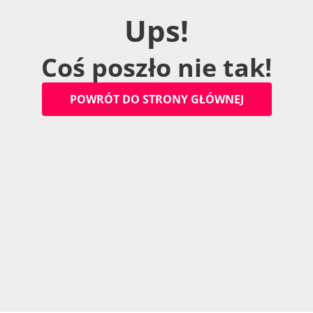
U
p
s
!
C
o
ś
p
o
s
z
ł
o
n
i
e
t
a
k
!
P
O
W
R
Ó
T
D
O
S
T
R
O
N
Y
G
Ł
Ó
W
N
E
J