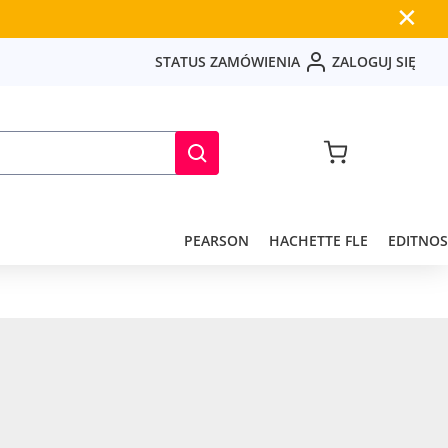
✕
S
T
A
T
U
S
Z
A
M
Ó
W
I
E
N
I
A
Z
A
L
O
G
U
J
S
I
Ę
PEARSON
HACHETTE FLE
EDITNOS