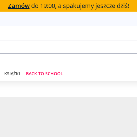
Zamów
do 19:00, a spakujemy jeszcze dziś!
KSIĄŻKI
BACK TO SCHOOL