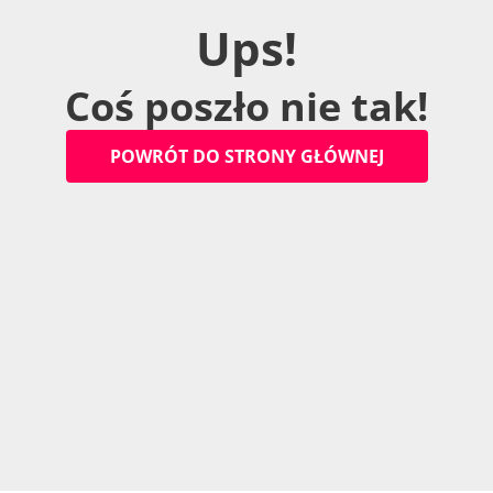
U
p
s
!
C
o
ś
p
o
s
z
ł
o
n
i
e
t
a
k
!
P
O
W
R
Ó
T
D
O
S
T
R
O
N
Y
G
Ł
Ó
W
N
E
J