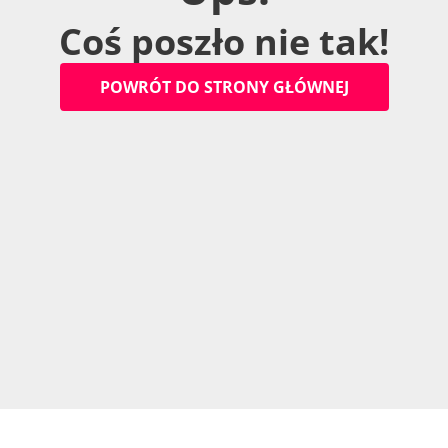
C
o
ś
p
o
s
z
ł
o
n
i
e
t
a
k
!
P
O
W
R
Ó
T
D
O
S
T
R
O
N
Y
G
Ł
Ó
W
N
E
J