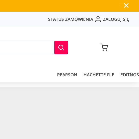
✕
S
T
A
T
U
S
Z
A
M
Ó
W
I
E
N
I
A
Z
A
L
O
G
U
J
S
I
Ę
PEARSON
HACHETTE FLE
EDITNOS