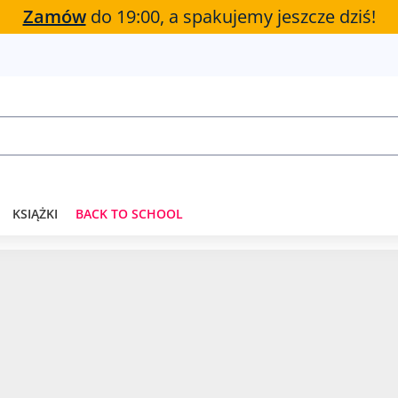
Zamów
do 19:00, a spakujemy jeszcze dziś!
KSIĄŻKI
BACK TO SCHOOL