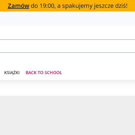
Zamów
do 19:00, a spakujemy jeszcze dziś!
KSIĄŻKI
BACK TO SCHOOL