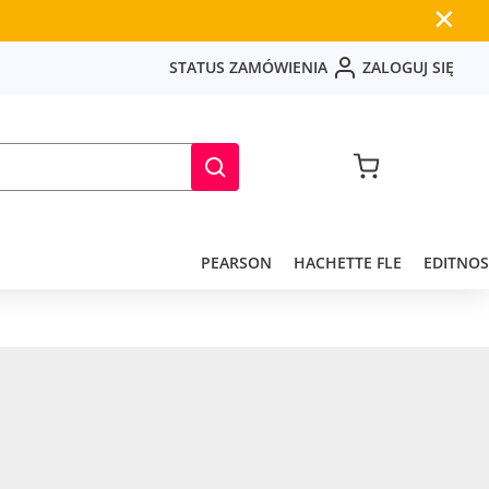
✕
S
T
A
T
U
S
Z
A
M
Ó
W
I
E
N
I
A
Z
A
L
O
G
U
J
S
I
Ę
PEARSON
HACHETTE FLE
EDITNOS