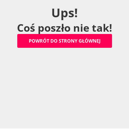
U
p
s
!
C
o
ś
p
o
s
z
ł
o
n
i
e
t
a
k
!
P
O
W
R
Ó
T
D
O
S
T
R
O
N
Y
G
Ł
Ó
W
N
E
J