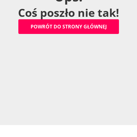
C
o
ś
p
o
s
z
ł
o
n
i
e
t
a
k
!
P
O
W
R
Ó
T
D
O
S
T
R
O
N
Y
G
Ł
Ó
W
N
E
J