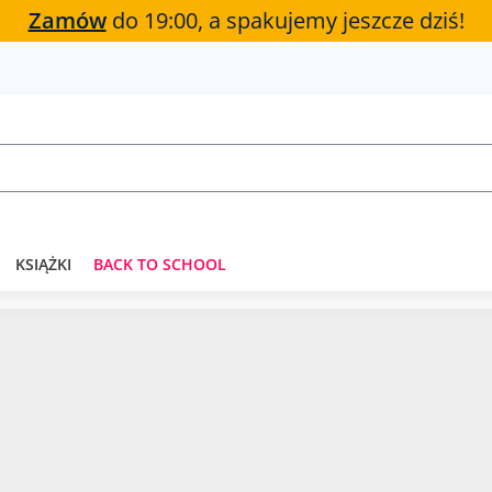
Zamów
do 19:00, a spakujemy jeszcze dziś!
KSIĄŻKI
BACK TO SCHOOL