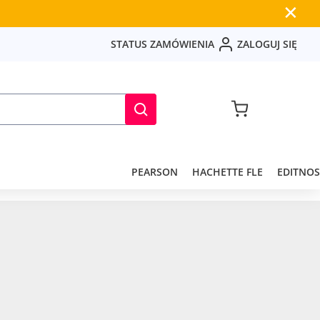
✕
S
T
A
T
U
S
Z
A
M
Ó
W
I
E
N
I
A
Z
A
L
O
G
U
J
S
I
Ę
PEARSON
HACHETTE FLE
EDITNOS