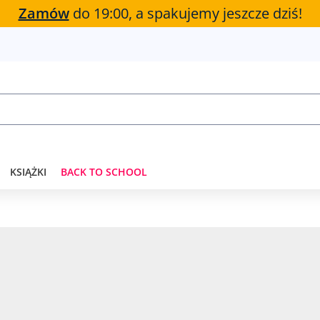
Zamów
do 19:00, a spakujemy jeszcze dziś!
KSIĄŻKI
BACK TO SCHOOL