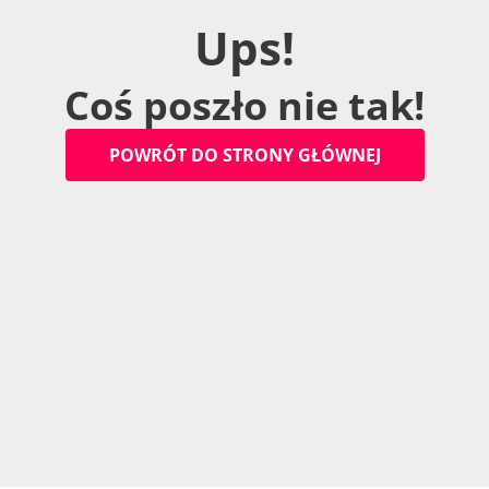
U
p
s
!
C
o
ś
p
o
s
z
ł
o
n
i
e
t
a
k
!
P
O
W
R
Ó
T
D
O
S
T
R
O
N
Y
G
Ł
Ó
W
N
E
J