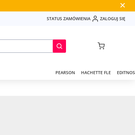
✕
S
T
A
T
U
S
Z
A
M
Ó
W
I
E
N
I
A
Z
A
L
O
G
U
J
S
I
Ę
PEARSON
HACHETTE FLE
EDITNOS