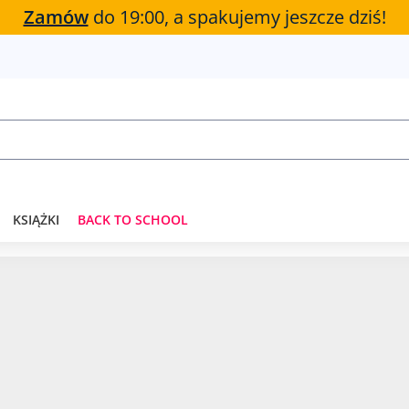
Zamów
do 19:00, a spakujemy jeszcze dziś!
KSIĄŻKI
BACK TO SCHOOL