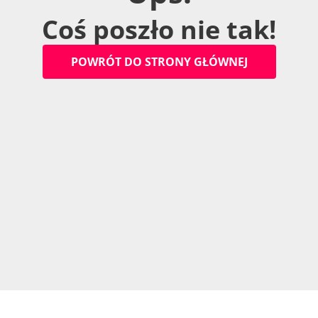
C
o
ś
p
o
s
z
ł
o
n
i
e
t
a
k
!
P
O
W
R
Ó
T
D
O
S
T
R
O
N
Y
G
Ł
Ó
W
N
E
J