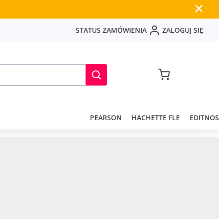
✕
S
T
A
T
U
S
Z
A
M
Ó
W
I
E
N
I
A
Z
A
L
O
G
U
J
S
I
Ę
PEARSON
HACHETTE FLE
EDITNOS