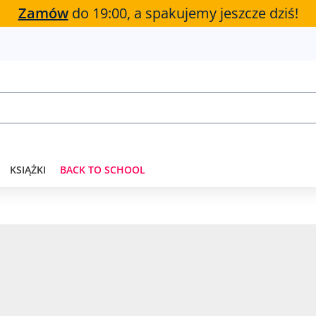
Zamów
do 19:00, a spakujemy jeszcze dziś!
KSIĄŻKI
BACK TO SCHOOL