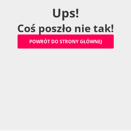
U
p
s
!
C
o
ś
p
o
s
z
ł
o
n
i
e
t
a
k
!
P
O
W
R
Ó
T
D
O
S
T
R
O
N
Y
G
Ł
Ó
W
N
E
J