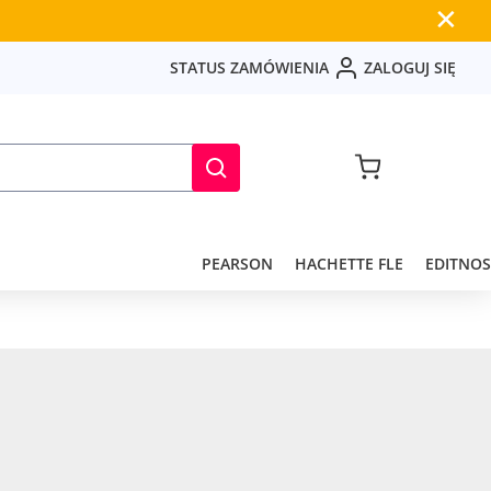
✕
S
T
A
T
U
S
Z
A
M
Ó
W
I
E
N
I
A
Z
A
L
O
G
U
J
S
I
Ę
PEARSON
HACHETTE FLE
EDITNOS