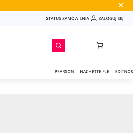
✕
S
T
A
T
U
S
Z
A
M
Ó
W
I
E
N
I
A
Z
A
L
O
G
U
J
S
I
Ę
PEARSON
HACHETTE FLE
EDITNOS