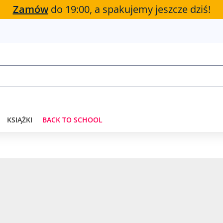
Zamów
do 19:00, a spakujemy jeszcze dziś!
KSIĄŻKI
BACK TO SCHOOL