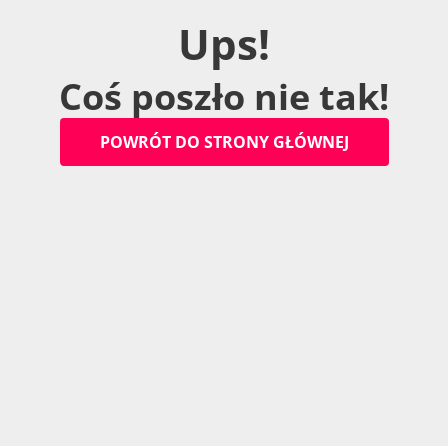
U
p
s
!
C
o
ś
p
o
s
z
ł
o
n
i
e
t
a
k
!
P
O
W
R
Ó
T
D
O
S
T
R
O
N
Y
G
Ł
Ó
W
N
E
J