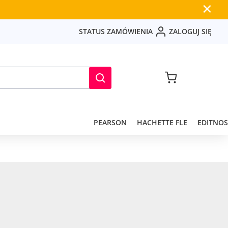
✕
S
T
A
T
U
S
Z
A
M
Ó
W
I
E
N
I
A
Z
A
L
O
G
U
J
S
I
Ę
PEARSON
HACHETTE FLE
EDITNOS