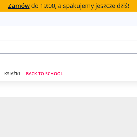
Zamów
do 19:00, a spakujemy jeszcze dziś!
KSIĄŻKI
BACK TO SCHOOL