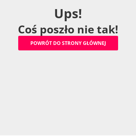
U
p
s
!
C
o
ś
p
o
s
z
ł
o
n
i
e
t
a
k
!
P
O
W
R
Ó
T
D
O
S
T
R
O
N
Y
G
Ł
Ó
W
N
E
J