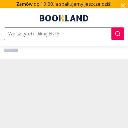
✕
do 19:00, a spakujemy jeszcze dziś!
Zamów