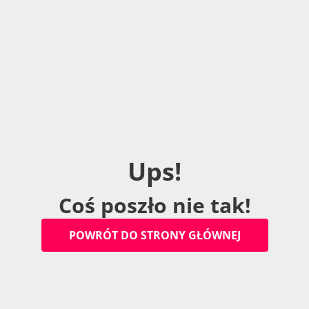
U
p
s
!
C
o
ś
p
o
s
z
ł
o
n
i
e
t
a
k
!
P
O
W
R
Ó
T
D
O
S
T
R
O
N
Y
G
Ł
Ó
W
N
E
J