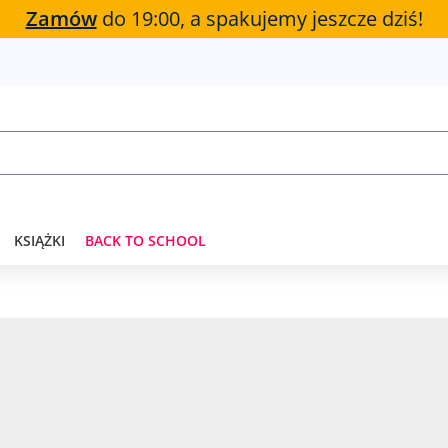
Zamów
do 19:00, a spakujemy jeszcze dziś!
KSIĄŻKI
BACK TO SCHOOL