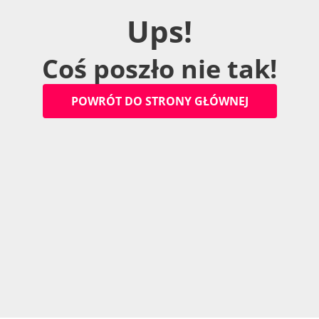
U
p
s
!
C
o
ś
p
o
s
z
ł
o
n
i
e
t
a
k
!
P
O
W
R
Ó
T
D
O
S
T
R
O
N
Y
G
Ł
Ó
W
N
E
J