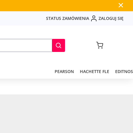
✕
S
T
A
T
U
S
Z
A
M
Ó
W
I
E
N
I
A
Z
A
L
O
G
U
J
S
I
Ę
PEARSON
HACHETTE FLE
EDITNOS