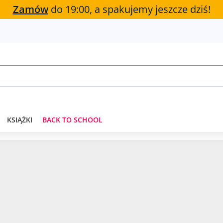
Zamów
do 19:00, a spakujemy jeszcze dziś!
KSIĄŻKI
BACK TO SCHOOL