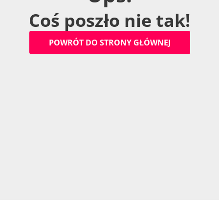
C
o
ś
p
o
s
z
ł
o
n
i
e
t
a
k
!
P
O
W
R
Ó
T
D
O
S
T
R
O
N
Y
G
Ł
Ó
W
N
E
J