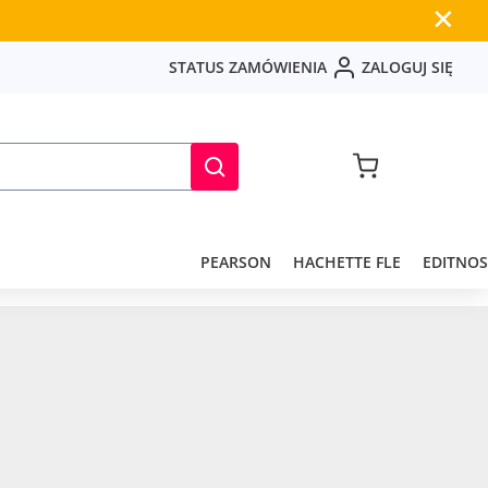
✕
S
T
A
T
U
S
Z
A
M
Ó
W
I
E
N
I
A
Z
A
L
O
G
U
J
S
I
Ę
PEARSON
HACHETTE FLE
EDITNOS