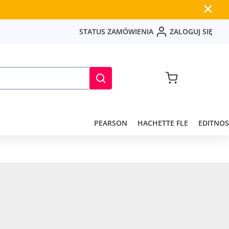
✕
S
T
A
T
U
S
Z
A
M
Ó
W
I
E
N
I
A
Z
A
L
O
G
U
J
S
I
Ę
PEARSON
HACHETTE FLE
EDITNOS