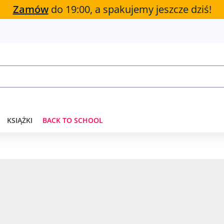
Zamów
do 19:00, a spakujemy jeszcze dziś!
KSIĄŻKI
BACK TO SCHOOL