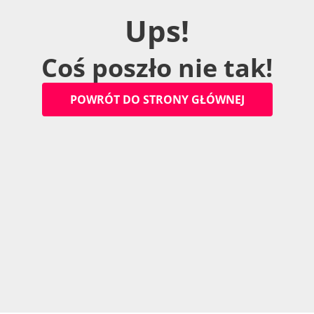
U
p
s
!
C
o
ś
p
o
s
z
ł
o
n
i
e
t
a
k
!
P
O
W
R
Ó
T
D
O
S
T
R
O
N
Y
G
Ł
Ó
W
N
E
J