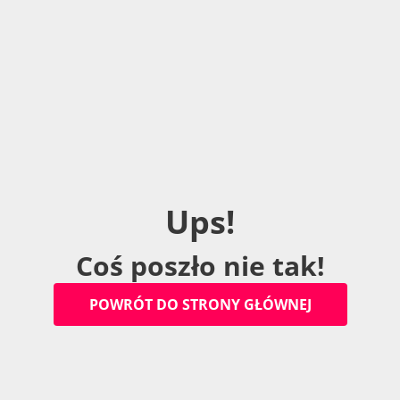
U
p
s
!
C
o
ś
p
o
s
z
ł
o
n
i
e
t
a
k
!
P
O
W
R
Ó
T
D
O
S
T
R
O
N
Y
G
Ł
Ó
W
N
E
J