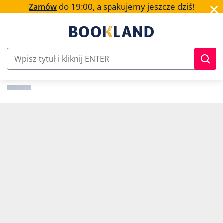
✕
do 19:00, a spakujemy jeszcze dziś!
Zamów