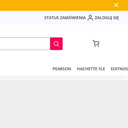
✕
S
T
A
T
U
S
Z
A
M
Ó
W
I
E
N
I
A
Z
A
L
O
G
U
J
S
I
Ę
PEARSON
HACHETTE FLE
EDITNOS