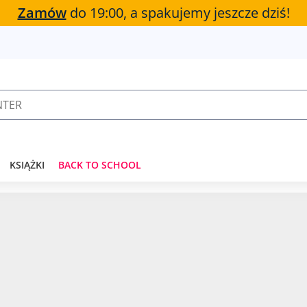
Zamów
do 19:00, a spakujemy jeszcze dziś!
KSIĄŻKI
BACK TO SCHOOL