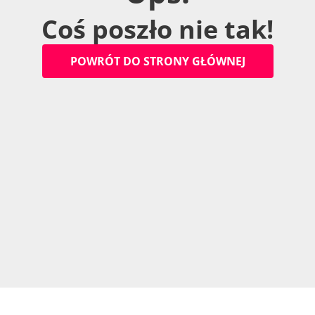
C
o
ś
p
o
s
z
ł
o
n
i
e
t
a
k
!
P
O
W
R
Ó
T
D
O
S
T
R
O
N
Y
G
Ł
Ó
W
N
E
J