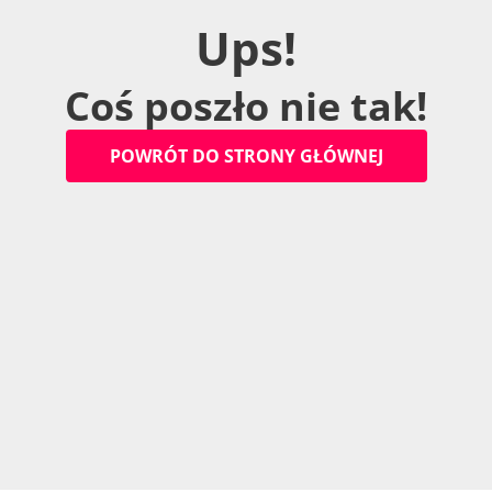
U
p
s
!
C
o
ś
p
o
s
z
ł
o
n
i
e
t
a
k
!
P
O
W
R
Ó
T
D
O
S
T
R
O
N
Y
G
Ł
Ó
W
N
E
J