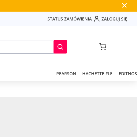
✕
S
T
A
T
U
S
Z
A
M
Ó
W
I
E
N
I
A
Z
A
L
O
G
U
J
S
I
Ę
PEARSON
HACHETTE FLE
EDITNOS