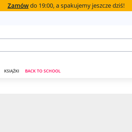
Zamów
do 19:00, a spakujemy jeszcze dziś!
KSIĄŻKI
BACK TO SCHOOL