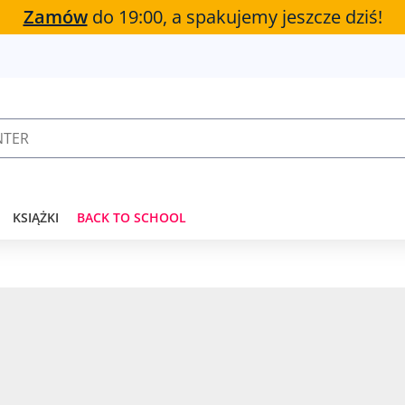
Zamów
do 19:00, a spakujemy jeszcze dziś!
KSIĄŻKI
BACK TO SCHOOL