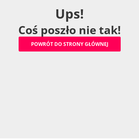
U
p
s
!
C
o
ś
p
o
s
z
ł
o
n
i
e
t
a
k
!
P
O
W
R
Ó
T
D
O
S
T
R
O
N
Y
G
Ł
Ó
W
N
E
J