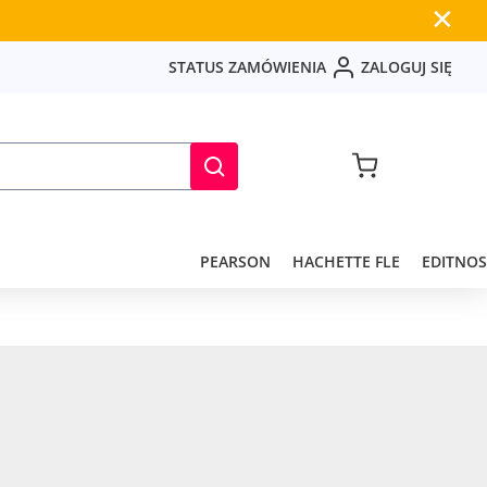
✕
S
T
A
T
U
S
Z
A
M
Ó
W
I
E
N
I
A
Z
A
L
O
G
U
J
S
I
Ę
PEARSON
HACHETTE FLE
EDITNOS