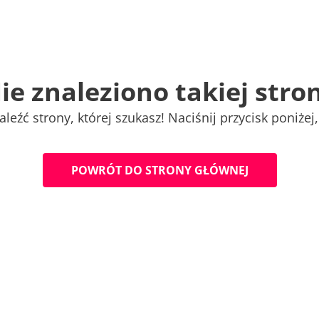
N
i
e
z
n
a
l
e
z
i
o
n
o
t
a
k
i
e
j
s
t
r
o
a
l
e
ź
ć
s
t
r
o
n
y
,
k
t
ó
r
e
j
s
z
u
k
a
s
z
!
N
a
c
i
ś
n
i
j
p
r
z
y
c
i
s
k
p
o
n
i
ż
e
j
,
P
O
W
R
Ó
T
D
O
S
T
R
O
N
Y
G
Ł
Ó
W
N
E
J