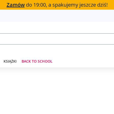
Zamów
do 19:00, a spakujemy jeszcze dziś!
KSIĄŻKI
BACK TO SCHOOL