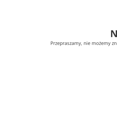
P
r
z
e
p
r
a
s
z
a
m
y
,
n
i
e
m
o
ż
e
m
y
z
n