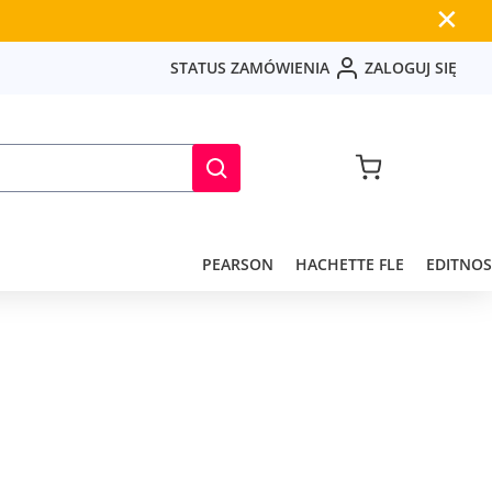
✕
S
T
A
T
U
S
Z
A
M
Ó
W
I
E
N
I
A
Z
A
L
O
G
U
J
S
I
Ę
PEARSON
HACHETTE FLE
EDITNOS