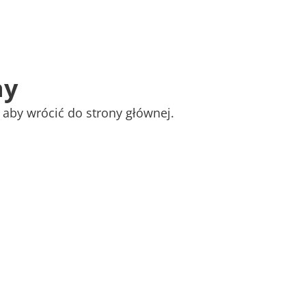
n
y
a
b
y
w
r
ó
c
i
ć
d
o
s
t
r
o
n
y
g
ł
ó
w
n
e
j
.